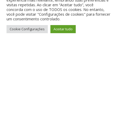
experiência mais relevante, lembrando suas preferências e
visitas repetidas. Ao clicar em “Aceitar tudo”, você
concorda com o uso de TODOS os cookies. No entanto,
você pode visitar "Configurações de cookies" para fornecer
um consentimento controlado.
Cookie Configurações
Aceitar tudo
Diversão
Divertidosos na Mídia
Nossos Passeios
Notícias
Vídeos
Fundação Victório Lanza e
Divertidosos