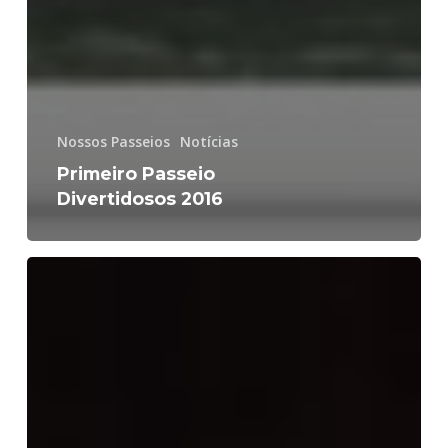
Nossos Passeios
Notícias
Primeiro Passeio
Divertidosos 2016
Notáveis
da
Cultura
2ª
Edição
–
Divertidosos