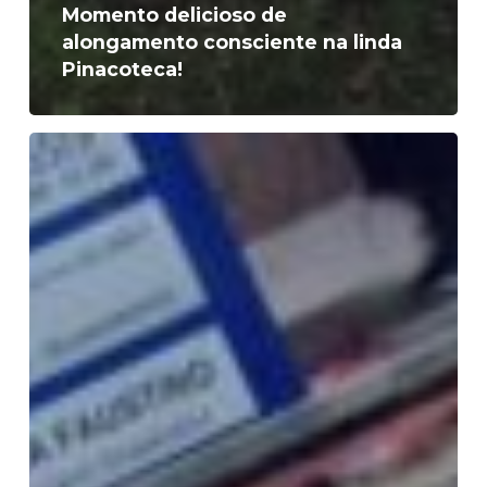
Momento delicioso de
alongamento consciente na linda
Pinacoteca!
MEXA-
SE!
Faça
atividades
físicas
com
a
professora
Ana
Paula
Ambrozi