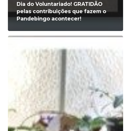
Dia do Voluntariado! GRATIDÃO
pelas contribuições que fazem o
Pandebingo acontecer!
Depoimentos
adoráveis
de
ganhadoras
tardias!
GRATIDÃO!