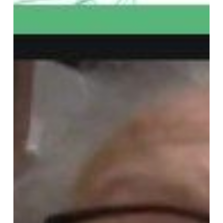
Páscoa
–
2022