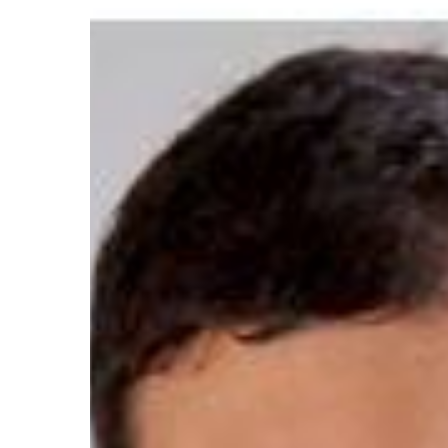
Parkinson
–
Dr.
Paulo
Casali
Hit enter to search or ESC to close