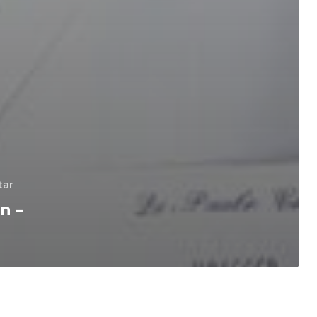
tar
n –