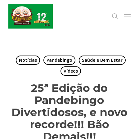
Skip
to
Menu
search
Close
main
Menu
content
Notícias
Pandebingo
Saúde e Bem Estar
Vídeos
25ª Edição do
Pandebingo
Divertidosos, e novo
recorde!!! Bão
Demais!!!