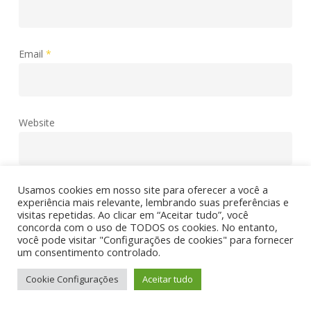
Email
*
Website
Usamos cookies em nosso site para oferecer a você a
experiência mais relevante, lembrando suas preferências e
Save my name, email, and website in this browser for the
visitas repetidas. Ao clicar em “Aceitar tudo”, você
next time I comment.
concorda com o uso de TODOS os cookies. No entanto,
você pode visitar "Configurações de cookies" para fornecer
um consentimento controlado.
Cookie Configurações
Aceitar tudo