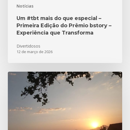
Experiência
Notícias
que
Transforma
Um #tbt mais do que especial –
Primeira Edição do Prêmio bstory –
Experiência que Transforma
Divertidosos
12 de março de 2026
Parabéns
Santos
480
anos!!!
Aqui
está
nossa
homenagem!