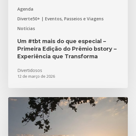
Prêmio
Agenda
bstory
–
Diverte50+ | Eventos, Passeios e Viagens
Experiência
Notícias
que
Transforma
Um #tbt mais do que especial –
Primeira Edição do Prêmio bstory –
Experiência que Transforma
Divertidosos
12 de março de 2026
Parabéns
Santos
480
anos!!!
Aqui