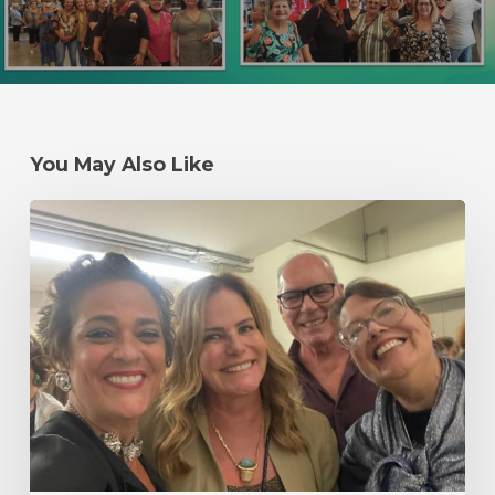
You May Also Like
Um
#tbt
mais
do
que
especial
–
Primeira
Edição
do