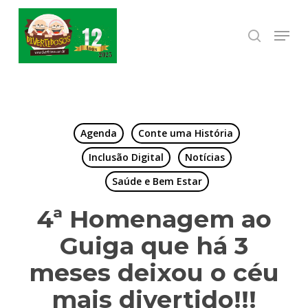
Skip
to
Menu
search
Close
main
Menu
content
Agenda
Conte uma História
Inclusão Digital
Notícias
Saúde e Bem Estar
4ª Homenagem ao
Guiga que há 3
meses deixou o céu
mais divertido!!!