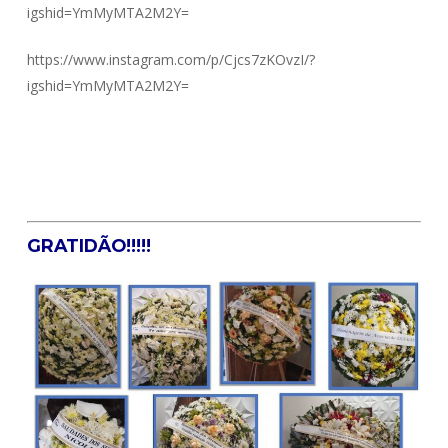
igshid=YmMyMTA2M2Y=
https://www.instagram.com/p/Cjcs7zKOvzI/?
igshid=YmMyMTA2M2Y=
GRATIDÃO!!!!!