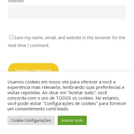
Website
Save my name, email, and website in this browser for the
next time I comment.
Usamos cookies em nosso site para oferecer a você a
experiência mais relevante, lembrando suas preferências e
Este site utiliza o Akismet para reduzir spam.
Saiba como
visitas repetidas. Ao clicar em “Aceitar tudo”, você
seus dados em comentários são processados
.
concorda com o uso de TODOS os cookies. No entanto,
você pode visitar "Configurações de cookies" para fornecer
um consentimento controlado.
Cookie Configurações
Aceitar tudo