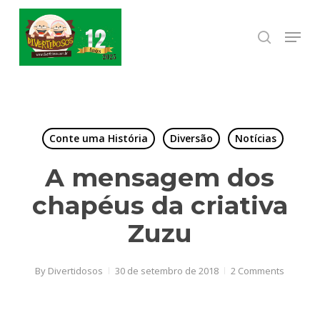
Skip
to
Menu
search
Close
main
Menu
content
Conte uma História
Diversão
Notícias
A mensagem dos
chapéus da criativa
Zuzu
By
Divertidosos
30 de setembro de 2018
2 Comments