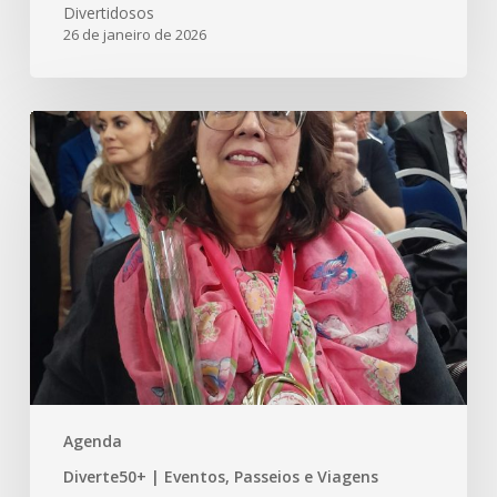
Divertidosos
26 de janeiro de 2026
Meu
Inesquecível
e
Incrível
Outubro
Rosa
–
2025
Agenda
Diverte50+ | Eventos, Passeios e Viagens