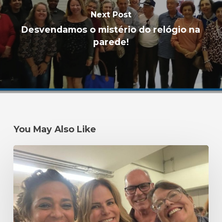
Next Post
Desvendamos o mistério do relógio na
parede!
You May Also Like
Um
#tbt
mais
do
que
especial