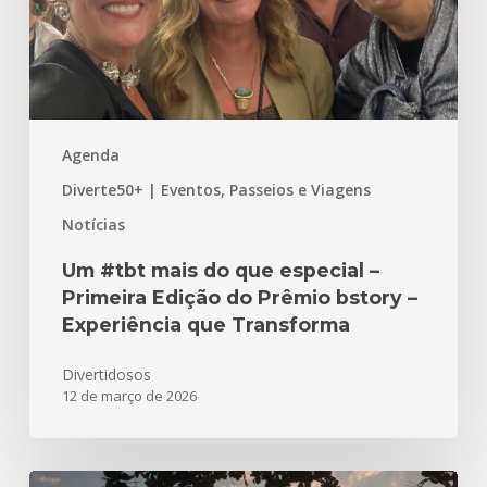
–
Primeira
Edição
do
Prêmio
Agenda
bstory
–
Diverte50+ | Eventos, Passeios e Viagens
Experiência
Notícias
que
Transforma
Um #tbt mais do que especial –
Primeira Edição do Prêmio bstory –
Experiência que Transforma
Divertidosos
12 de março de 2026
Parabéns