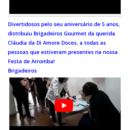
Divertidosos pelo seu aniversário de 5 anos,
distribuiu Brigadeiros Gourmet da querida
Cláudia da Di Amore Doces, a todas as
pessoas que estiveram presentes na nossa
Festa de Arromba!
Brigadeiros