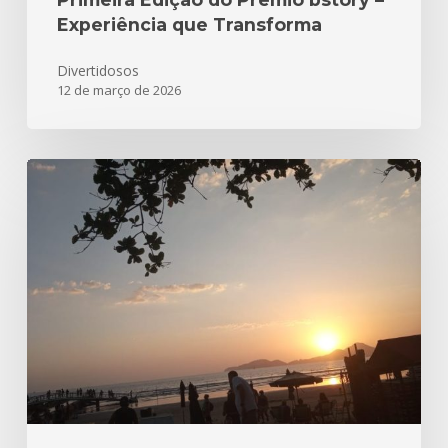
Experiência que Transforma
Divertidosos
12 de março de 2026
Parabéns
Santos
480
anos!!!
Aqui
está
nossa
homenagem!