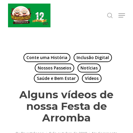
Skip
to
Menu
search
Close
main
Menu
content
Conte uma História
Inclusão Digital
Nossos Passeios
Notícias
Saúde e Bem Estar
Vídeos
Alguns vídeos de
nossa Festa de
Arromba