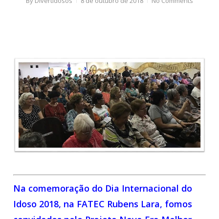
By
Divertidosos
8 de outubro de 2018
No Comments
Na comemoração do Dia Internacional do
Idoso 2018, na FATEC Rubens Lara, fomos