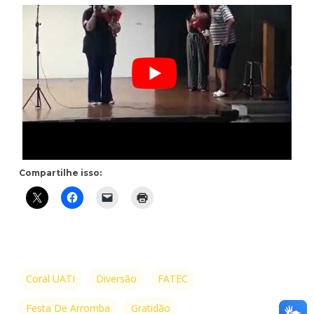
Compartilhe isso:
Coral UATI
Diversão
FATEC
Festa De Arromba
Gratidão