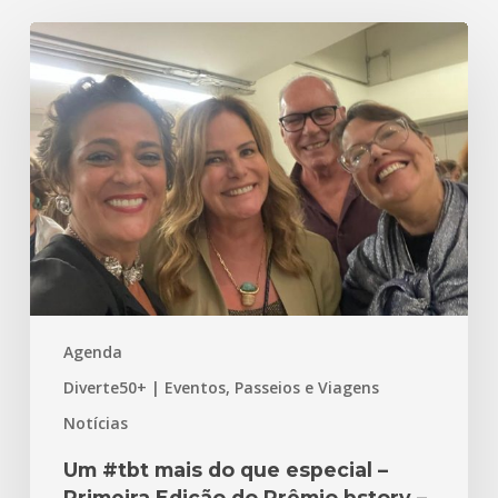
Um
#tbt
mais
do
que
especial
–
Primeira
Edição
do
Prêmio
Agenda
bstory
–
Diverte50+ | Eventos, Passeios e Viagens
Experiência
Notícias
que
Transforma
Um #tbt mais do que especial –
Primeira Edição do Prêmio bstory –