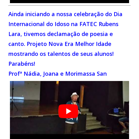
Ainda iniciando a nossa celebração do Dia
Internacional do Idoso na FATEC Rubens
Lara, tivemos declamação de poesia e
canto. Projeto Nova Era Melhor Idade
mostrando os talentos de seus alunos!
Parabéns!
Profª Nádia, Joana e Morimassa San