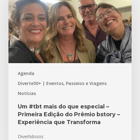
mais
do
que
especial
–
Primeira
Edição
do
Prêmio
Agenda
bstory
–
Diverte50+ | Eventos, Passeios e Viagens
Experiência
Notícias
que
Transforma
Um #tbt mais do que especial –
Primeira Edição do Prêmio bstory –
Experiência que Transforma
Divertidosos