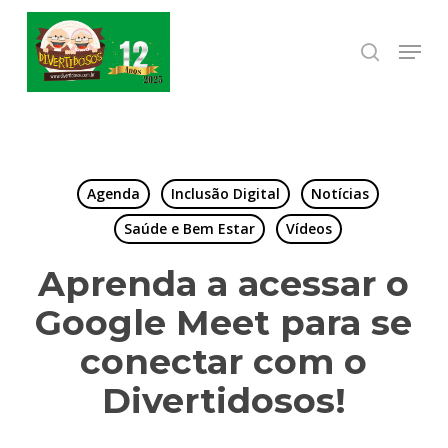
Skip
to
Menu
search
Close
main
Menu
content
Agenda
Inclusão Digital
Notícias
Saúde e Bem Estar
Vídeos
Aprenda a acessar o
Google Meet para se
conectar com o
Divertidosos!