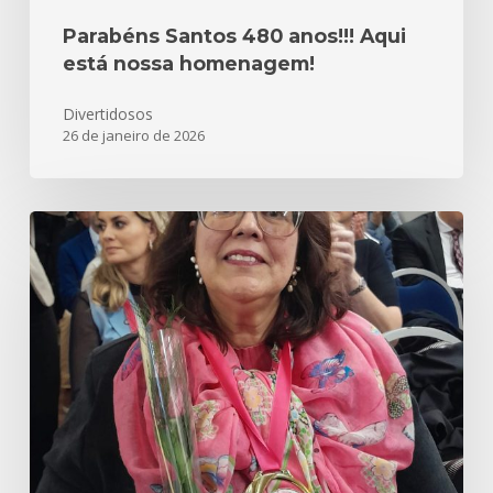
Parabéns Santos 480 anos!!! Aqui
está nossa homenagem!
Divertidosos
26 de janeiro de 2026
Meu
Inesquecível
e
Incrível
Outubro
Rosa
–
2025