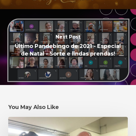
Next Post
Último Pandebingo de 2021 - Especial
de Natal - Sorte e lindas prendas!
You May Also Like
Um
#tbt