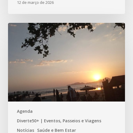
12 de março de 2026
Parabéns
Santos
480
anos!!!
Aqui
está
nossa
homenagem!
Agenda
Diverte50+ | Eventos, Passeios e Viagens
Notícias
Saúde e Bem Estar