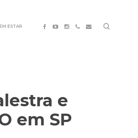
search
FACEBOOK
YOUTUBE
INSTAGRAM
PHONE
EMAIL
BEM ESTAR
lestra e
IO em SP