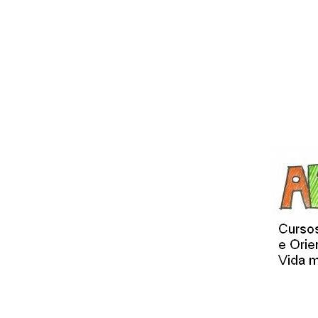
Hit enter to search or ESC to close