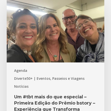
#tbt
mais
do
que
especial
–
Primeira
Edição
do
Prêmio
Agenda
bstory
–
Diverte50+ | Eventos, Passeios e Viagens
Experiência
Notícias
que
Transforma
Um #tbt mais do que especial –
Primeira Edição do Prêmio bstory –
Experiência que Transforma