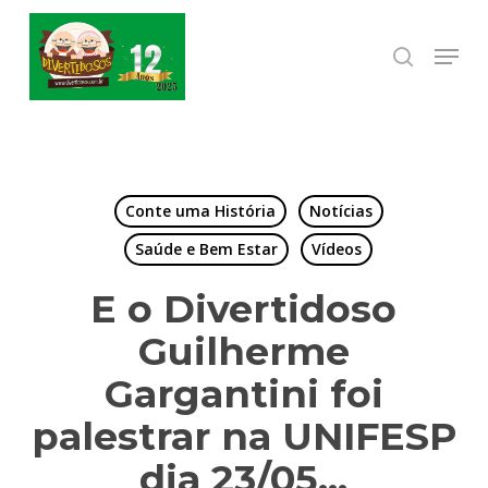
Skip
to
Menu
search
Close
main
Menu
content
Conte uma História
Notícias
Saúde e Bem Estar
Vídeos
E o Divertidoso
Guilherme
Gargantini foi
palestrar na UNIFESP
dia 23/05…