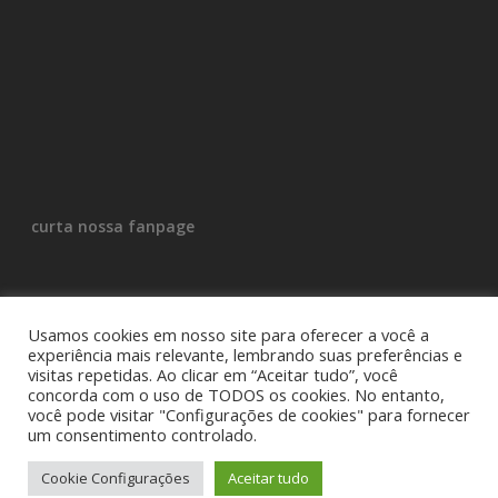
curta nossa fanpage
Usamos cookies em nosso site para oferecer a você a
experiência mais relevante, lembrando suas preferências e
visitas repetidas. Ao clicar em “Aceitar tudo”, você
concorda com o uso de TODOS os cookies. No entanto,
você pode visitar "Configurações de cookies" para fornecer
um consentimento controlado.
© 2026 Divertidosos. Desenvolvido por
Kiraaz
Cookie Configurações
Aceitar tudo
facebook
youtube
instagram