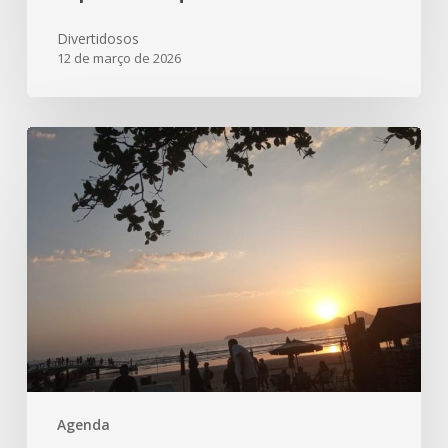
Divertidosos
12 de março de 2026
Parabéns
Santos
480
anos!!!
Aqui
está
nossa
homenagem!
Agenda