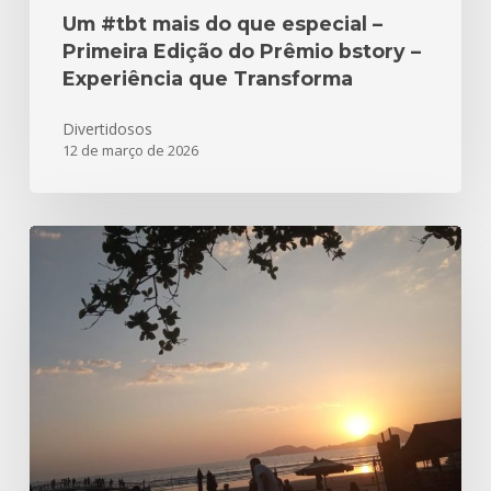
Transforma
Um #tbt mais do que especial –
Primeira Edição do Prêmio bstory –
Experiência que Transforma
Divertidosos
12 de março de 2026
Parabéns
Santos
480
anos!!!
Aqui
está
nossa
homenagem!