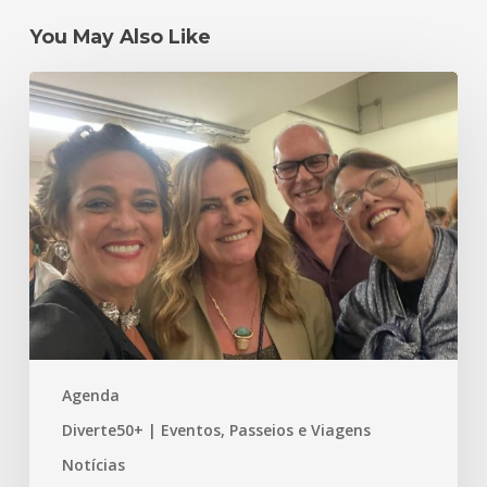
You May Also Like
Um
#tbt
mais
do
que
especial
–
Primeira
Edição
do
Prêmio
Agenda
bstory
–
Diverte50+ | Eventos, Passeios e Viagens
Experiência
Notícias
que