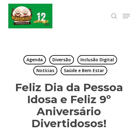
Skip
to
Menu
search
Close
main
Menu
content
Agenda
Diversão
Inclusão Digital
Notícias
Saúde e Bem Estar
Feliz Dia da Pessoa
Idosa e Feliz 9º
Aniversário
Divertidosos!