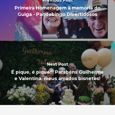
Previous Post
Primeira Homenagem à memória do
Guiga - Pandebingo Divertidosos
Next Post
É pique, é pique!!! Parabéns Guilherme
e Valentina, meus amados bisnetos!