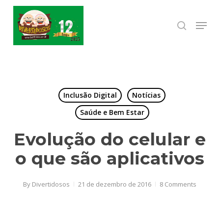
Skip
to
Menu
search
Close
main
Menu
content
Inclusão Digital
Notícias
Saúde e Bem Estar
Evolução do celular e
o que são aplicativos
By
Divertidosos
21 de dezembro de 2016
8 Comments