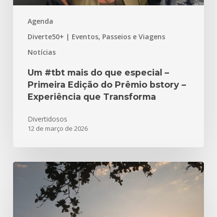
Prêmio
Agenda
bstory
–
Diverte50+ | Eventos, Passeios e Viagens
Experiência
Notícias
que
Transforma
Um #tbt mais do que especial –
Primeira Edição do Prêmio bstory –
Experiência que Transforma
Divertidosos
12 de março de 2026
Parabéns
Santos
480
anos!!!