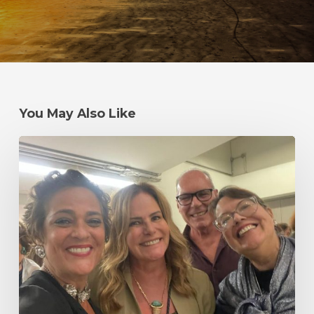
You May Also Like
Um
#tbt
mais
do
que
especial
–
Primeira
Edição
do