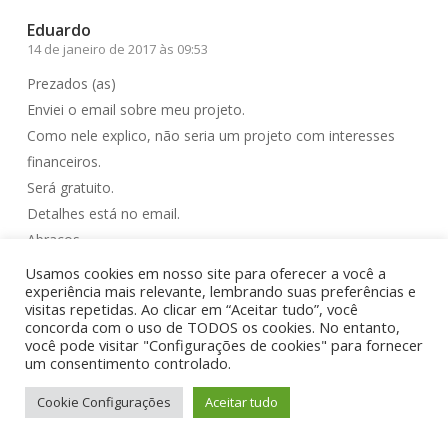
Eduardo
14 de janeiro de 2017 às 09:53
Prezados (as)
Enviei o email sobre meu projeto.
Como nele explico, não seria um projeto com interesses
financeiros.
Será gratuito.
Detalhes está no email.
Abraços.
Usamos cookies em nosso site para oferecer a você a
Responder
experiência mais relevante, lembrando suas preferências e
visitas repetidas. Ao clicar em “Aceitar tudo”, você
concorda com o uso de TODOS os cookies. No entanto,
Divertidosos
você pode visitar "Configurações de cookies" para fornecer
15 de janeiro de 2017 às 20:01
um consentimento controlado.
Prezado Eduardo, Divertidosos agradece seu retorno.
Cookie Configurações
Aceitar tudo
Nos falaremos por e-mail. 🙂