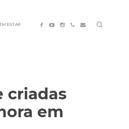
search
FACEBOOK
YOUTUBE
INSTAGRAM
PHONE
EMAIL
BEM ESTAR
 criadas
 mora em