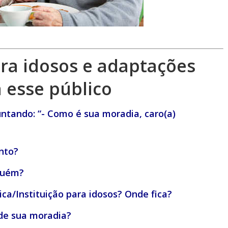
a idosos e adaptações
 esse público
untando: “- Como é sua moradia, caro(a)
ento?
guém?
a/Instituição para idosos? Onde fica?
 de sua moradia?