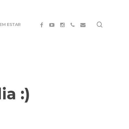
search
FACEBOOK
YOUTUBE
INSTAGRAM
PHONE
EMAIL
BEM ESTAR
a :)