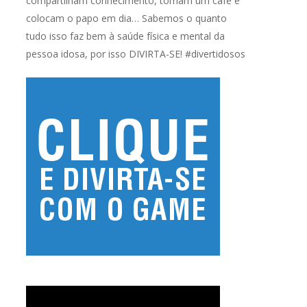
compartilham conhecimento, tomam um café e
colocam o papo em dia… Sabemos o quanto
tudo isso faz bem à saúde física e mental da
pessoa idosa, por isso DIVIRTA-SE! #divertidosos