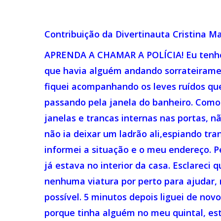
Contribuição da Divertinauta Cristina M
APRENDA A CHAMAR A POLÍCIA! Eu tenho 
que havia alguém andando sorrateirament
fiquei acompanhando os leves ruídos que
passando pela janela do banheiro. Como
janelas e trancas internas nas portas, n
não ia deixar um ladrão ali,espiando tran
informei a situação e o meu endereço. 
já estava no interior da casa. Esclareci
nenhuma viatura por perto para ajudar,
possível. 5 minutos depois liguei de novo
Hit enter to search or ESC to close
porque tinha alguém no meu quintal, est