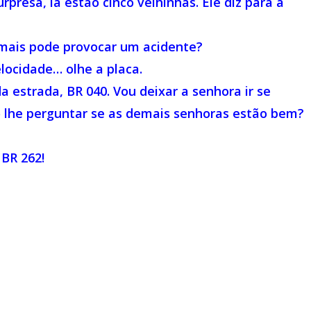
rpresa, lá estão cinco velhinhas. Ele diz para a
mais pode provocar um acidente?
locidade… olhe a placa.
a estrada, BR 040. Vou deixar a senhora ir se
o lhe perguntar se as demais senhoras estão bem?
BR 262!