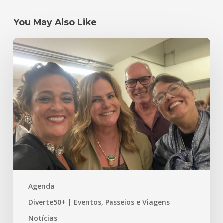
You May Also Like
Um
#tbt
mais
do
que
especial
–
Primeira
Edição
do
Prêmio
Agenda
bstory
–
Diverte50+ | Eventos, Passeios e Viagens
Experiência
Notícias