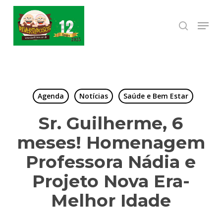
Skip
to
Menu
search
Close
main
Menu
content
Agenda
Notícias
Saúde e Bem Estar
Sr. Guilherme, 6
meses! Homenagem
Professora Nádia e
Projeto Nova Era-
Melhor Idade