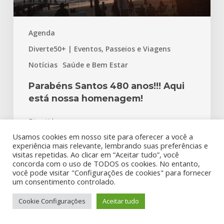
Agenda
Diverte50+ | Eventos, Passeios e Viagens
Notícias
Saúde e Bem Estar
Parabéns Santos 480 anos!!! Aqui
está nossa homenagem!
Divertidosos
26 de janeiro de 2026
Usamos cookies em nosso site para oferecer a você a
experiência mais relevante, lembrando suas preferências e
visitas repetidas. Ao clicar em “Aceitar tudo”, você
concorda com o uso de TODOS os cookies. No entanto,
Meu
você pode visitar "Configurações de cookies" para fornecer
um consentimento controlado.
Inesquecível
e
Cookie Configurações
Aceitar tudo
Incrível
Outubro