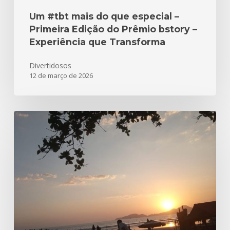
que
Transforma
Um #tbt mais do que especial –
Primeira Edição do Prêmio bstory –
Experiência que Transforma
Divertidosos
12 de março de 2026
Parabéns
Santos
480
anos!!!
Aqui
está
nossa
homenagem!