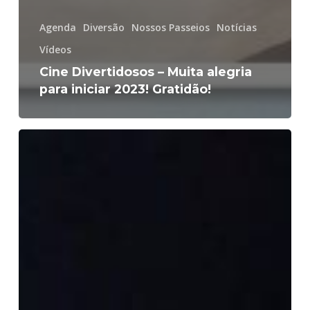
Agenda
Diversão
Nossos Passeios
Notícias
Vídeos
Cine Divertidosos – Muita alegria
para iniciar 2023! Gratidão!
Segunda
Homenagem
à
memória
do
Guiga
–
Cinema!!!