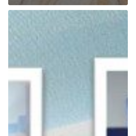
Cine
Divertidosos
–
Muita
alegria
para
iniciar
2023!
Gratidão!