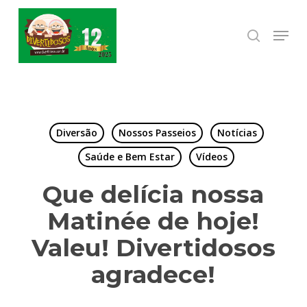
Skip
to
Menu
search
Close
main
Menu
content
Diversão
Nossos Passeios
Notícias
Saúde e Bem Estar
Vídeos
Que delícia nossa
Matinée de hoje!
Valeu! Divertidosos
agradece!