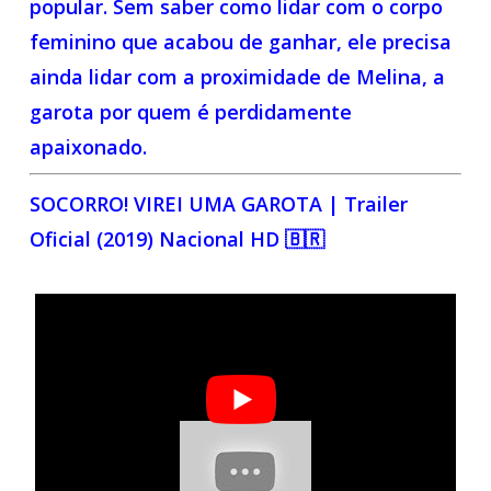
popular. Sem saber como lidar com o corpo
feminino que acabou de ganhar, ele precisa
ainda lidar com a proximidade de Melina, a
garota por quem é perdidamente
apaixonado.
SOCORRO! VIREI UMA GAROTA | Trailer
Oficial (2019) Nacional HD 🇧🇷