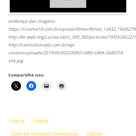
endereço das imagens:
https://cinema10.com.br/upload/filmes/filmes_13432_1fe0527
http://br.web.img2.acsta.net/c_300_300/pictures/19/03/26/22/
http://camisalistrada.com.br/wp-
content/uploads/2019/05/SOCORRO-VIREI-UMA-GAROTA-
site.jpg
Compartilhe isso:
Cine 3i
Cinema
Clube De Descontos Divertidosos
Cultura