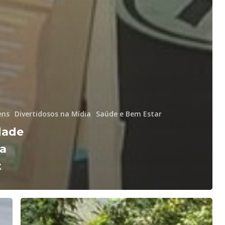
ens
Divertidosos na Mídia
Saúde e Bem Estar
dade
ça
t
Em
15