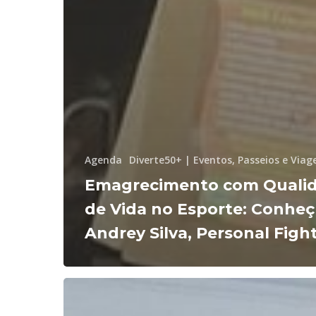
Agenda
Diverte50+ | Eventos, Passeios e Viag
Emagrecimento com Quali
de Vida no Esporte: Conhe
Andrey Silva, Personal Figh
Conheça
um