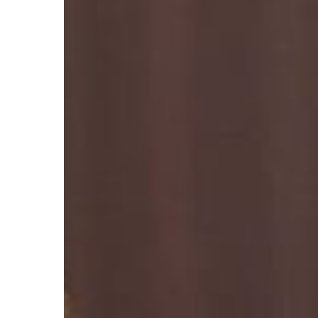
de
Vida
no
Esporte:
Conheça
Andrey
Silva,
Personal
Fight
Hit enter to search or ESC to close