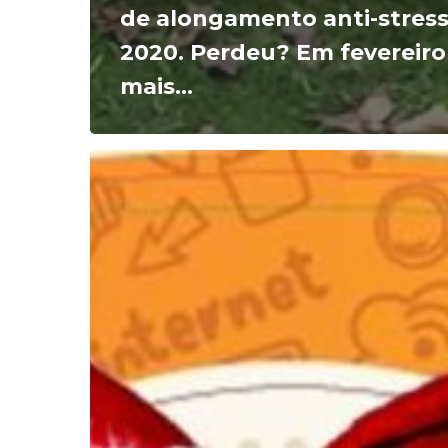
de alongamento anti-stress
2020. Perdeu? Em fevereir
mais…
Divertidosos
deseja
BOAS
FESTAS
e
um
FELIZ
2020!!!
:)
Veja
nossa
Retrospectiva