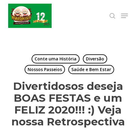
Skip
to
Menu
search
Close
main
Menu
content
Conte uma História
Diversão
Nossos Passeios
Saúde e Bem Estar
Divertidosos deseja
BOAS FESTAS e um
FELIZ 2020!!! :) Veja
nossa Retrospectiva