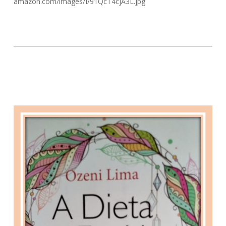
amazon.com/images/I/91QcT4cjA3L.jpg