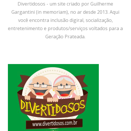
Divertidosos - um site criado por Guilherme
Gargantini (in memoriam), no ar desde 2013. Aqui
você encontra inclusão digiral, socialização,
entretenimento e produtos/serviços voltados para a
Geração Prateada.