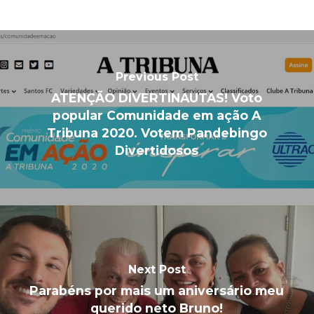
Previous Post
ATENÇÃO DIVERTINAUTAS! Voto
popular Comunidade em ação A
Tribuna 2020. Votem Pandebingo
Divertidosos
Next Post
Parabéns por mais um aniversário meu
querido neto Bruno!