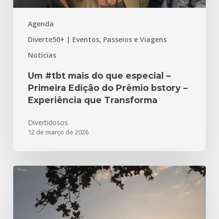
Prêmio
Agenda
bstory
–
Diverte50+ | Eventos, Passeios e Viagens
Experiência
Notícias
que
Transforma
Um #tbt mais do que especial –
Primeira Edição do Prêmio bstory –
Experiência que Transforma
Divertidosos
12 de março de 2026
Parabéns
Santos
480
anos!!!