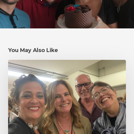
You May Also Like
Um
#tbt
mais
do
que
especial
–
Primeira
Edição
do