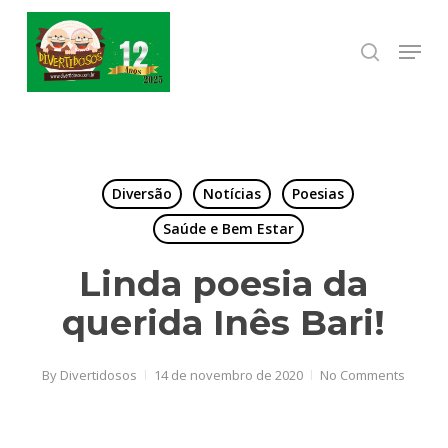
Skip
to
Menu
search
Close
main
Menu
content
Diversão
Notícias
Poesias
Saúde e Bem Estar
Linda poesia da
querida Inês Bari!
By
Divertidosos
14 de novembro de 2020
No Comments