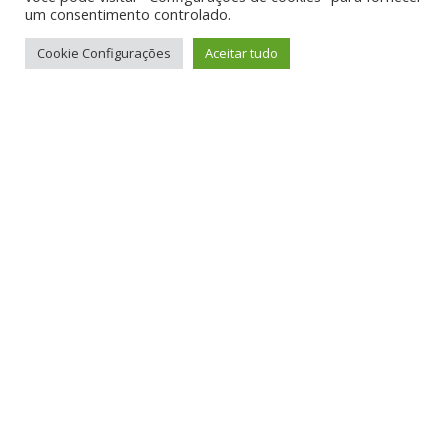
um consentimento controlado.
Cookie Configurações
Aceitar tudo
Agenda
Notícias
Saúde e Bem Estar
Festa no céu hoje…. Guiguito faria
83! :)
Divertidosos