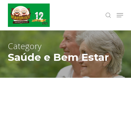
Skip
to
Menu
search
Close
main
Menu
content
Category
Saúde e Bem Estar
Divertidosos
divulga:
Palestra