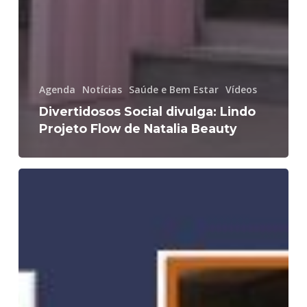
Agenda
Notícias
Saúde e Bem Estar
Vídeos
Divertidosos Social divulga: Lindo
Projeto Flow de Natalia Beauty
Festa
no
céu
hoje….
Guiguito
faria
83!
:)